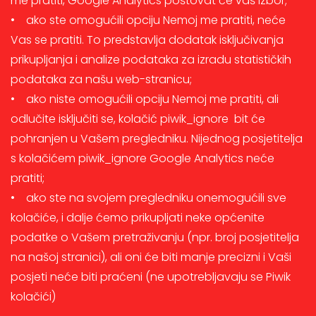
me pratiti, Google Analytics poštovat će vaš izbor;
• ako ste omogućili opciju Nemoj me pratiti, neće
Vas se pratiti. To predstavlja dodatak isključivanja
prikupljanja i analize podataka za izradu statističkih
podataka za našu web-stranicu;
• ako niste omogućili opciju Nemoj me pratiti, ali
odlučite isključiti se, kolačić piwik_ignore bit će
pohranjen u Vašem pregledniku. Nijednog posjetitelja
s kolačićem piwik_ignore Google Analytics neće
pratiti;
• ako ste na svojem pregledniku onemogućili sve
kolačiće, i dalje ćemo prikupljati neke općenite
podatke o Vašem pretraživanju (npr. broj posjetitelja
na našoj stranici), ali oni će biti manje precizni i Vaši
posjeti neće biti praćeni (ne upotrebljavaju se Piwik
kolačići)