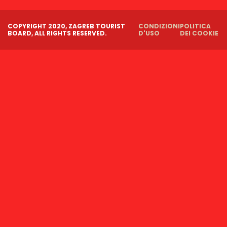
COPYRIGHT 2020, ZAGREB TOURIST
CONDIZIONI
POLITICA
BOARD, ALL RIGHTS RESERVED.
D'USO
DEI COOKIE