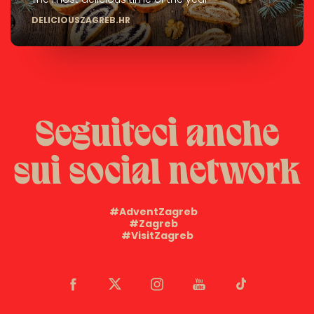
DELICIOUSZAGREB.HR
Seguiteci anche
sui social network
#AdventZagreb
#Zagreb
#VisitZagreb